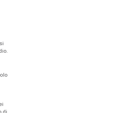
si
dio.
uolo
ei
o di