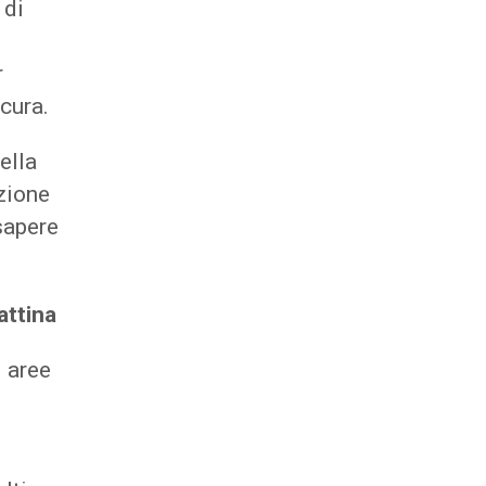
 di
r
cura.
ella
zione
sapere
attina
i aree