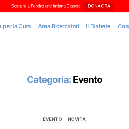
Sostieni la Fondazione Italiana Diabete
DONA ORA
 per la Cura
Area Ricercatori
Il Diabete
Cos
Categoria:
Evento
EVENTO
NOVITÀ