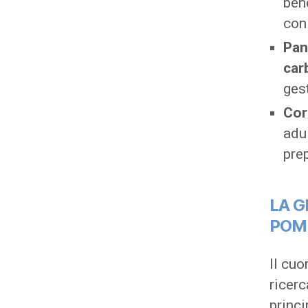
ben
con
Pan
car
ges
Cor
adul
pre
LA G
POM
Il cuo
ricerc
princi