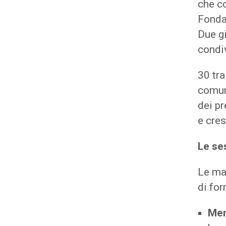
che co
Fonda
Due gi
condiv
30 tra
comun
dei pr
e cre
Le se
Le ma
di for
Me