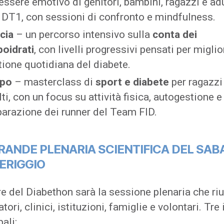
essere emotivo di genitori, bambini, ragazzi e adu
 DT1, con sessioni di confronto e mindfulness.
cia
– un percorso intensivo sulla
conta dei
boidrati
, con livelli progressivi pensati per miglio
tione quotidiana del diabete.
po
– masterclass di
sport e diabete
per ragazzi
ti, con un focus su attività fisica, autogestione e
parazione dei runner del Team FID.
RANDE PLENARIA SCIENTIFICA DEL SAB
ERIGGIO
re del Diabethon sarà la sessione plenaria che ri
atori, clinici, istituzioni, famiglie e volontari. Tre 
pali: