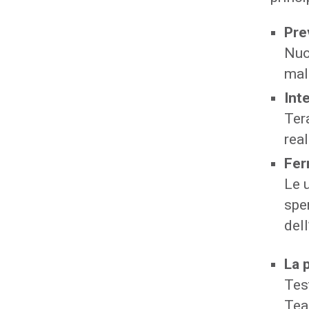
Pre
Nuo
mal
Int
Ter
rea
Fer
Le 
spe
dell
La 
Tes
Team