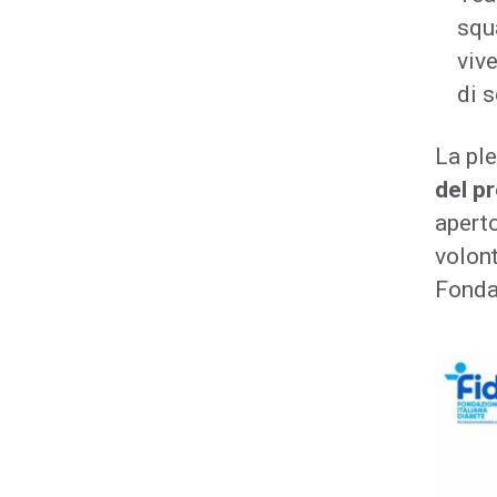
squ
vive
di 
La ple
del p
aperto
volon
Fonda