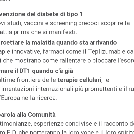
venzione del diabete di tipo 1
vi studi, vaccini e screening precoci scoprire la
attia prima che si manifesti.
ercettare la malattia quando sta arrivando
apie innovative, farmaci come il Teplizumab e ca
li che mostrano come rallentare o bloccare l’esor
mare il DT1 quando c’è già
ultime frontiere delle
terapie cellulari
, le
rimentazioni internazionali più promettenti e il r
’Europa nella ricerca.
parola alla Comunità
timonianze, esperienze condivise e il racconto d
 FID, che porteranno la loro voce e il loro spirit