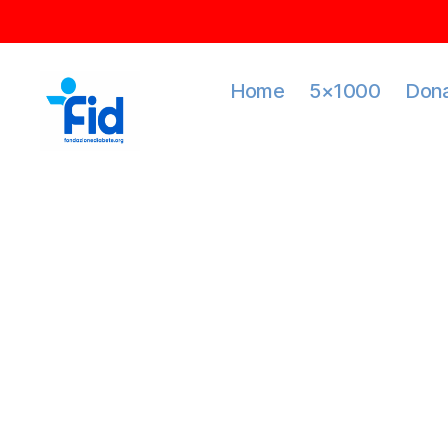
Home
5×1000
Dona