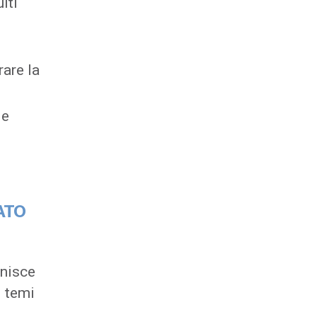
lti
rare la
 e
ATO
unisce
i temi