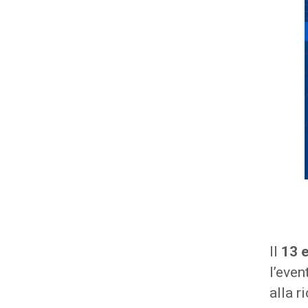
Il
13 
l’even
alla r