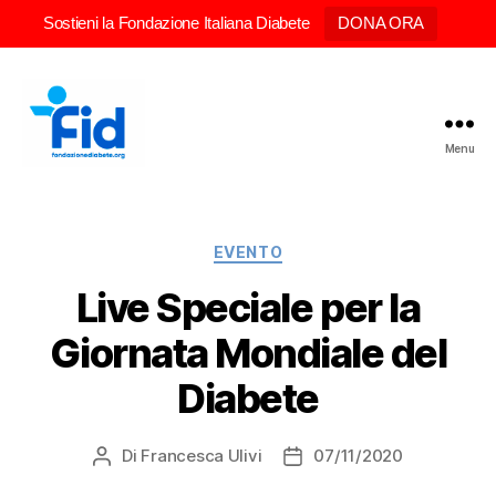
Sostieni la Fondazione Italiana Diabete
DONA ORA
Menu
Fondazione
Italiana
Diabete
Categorie
ETS
EVENTO
Live Speciale per la
Giornata Mondiale del
Diabete
Di
Francesca Ulivi
07/11/2020
Autore
Data
articolo
dell'articolo