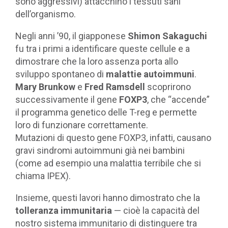
sono aggressivi) attacchino i tessuti sani
dell’organismo.
Negli anni ’90, il giapponese
Shimon Sakaguchi
fu tra i primi a identificare queste cellule e a
dimostrare che la loro assenza porta allo
sviluppo spontaneo di
malattie autoimmuni
.
Mary Brunkow
e
Fred Ramsdell
scoprirono
successivamente il gene
FOXP3
, che “accende”
il programma genetico delle T-reg e permette
loro di funzionare correttamente.
Mutazioni di questo gene FOXP3, infatti, causano
gravi sindromi autoimmuni già nei bambini
(come ad esempio una malattia terribile che si
chiama IPEX).
Insieme, questi lavori hanno dimostrato che la
tolleranza immunitaria
— cioè la capacità del
nostro sistema immunitario di distinguere tra