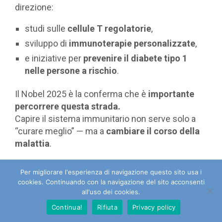
direzione:
studi sulle
cellule T regolatorie
,
sviluppo di
immunoterapie personalizzate
,
e iniziative per
prevenire il diabete tipo 1
nelle persone a rischio
.
Il Nobel 2025 è la conferma che è
importante
percorrere questa strada.
Capire il sistema immunitario non serve solo a
“curare meglio” — ma a
cambiare il corso della
malattia
.
Per migliorare l'esperienza di navigazione questo sito usa i
SOSTIENI LA RICERCA DI UNA CURA DEFINITIVA
cookies. Continuando con la navigazione del sito acconsenti
all'uso dei cookies.
Continua!
Rifiuta
Privacy policy